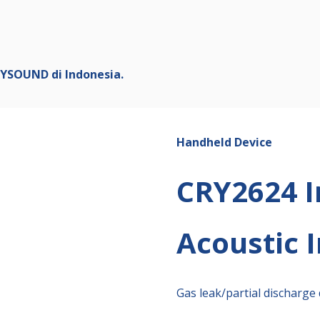
ip to main content
Skip to navigat
RYSOUND di Indonesia.
Handheld Device
CRY262
4
I
Acoustic 
Gas leak/partial discharge 