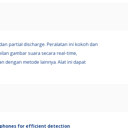
an partial discharge. Peralatan
ini kokoh dan
lan gambar suara secara real-time,
an dengan metode lai
nnya
.
Alat ini dapat
hones for efficient detection