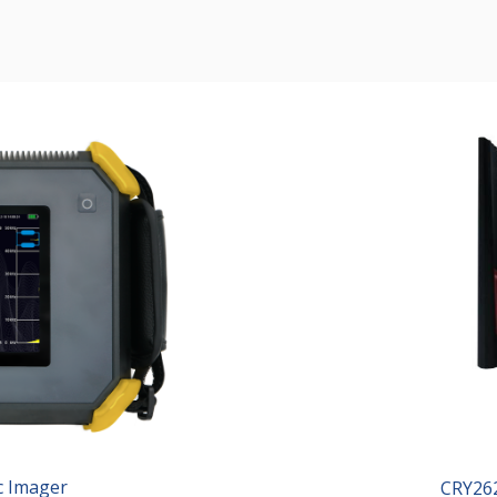
c Imager
CRY26