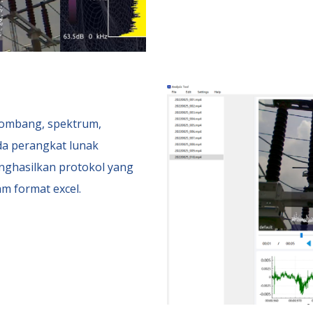
lombang, spektrum,
da perangkat lunak
nghasilkan protokol yang
am format excel.