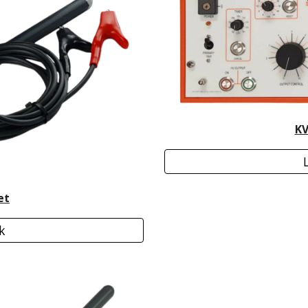
KV
et
k