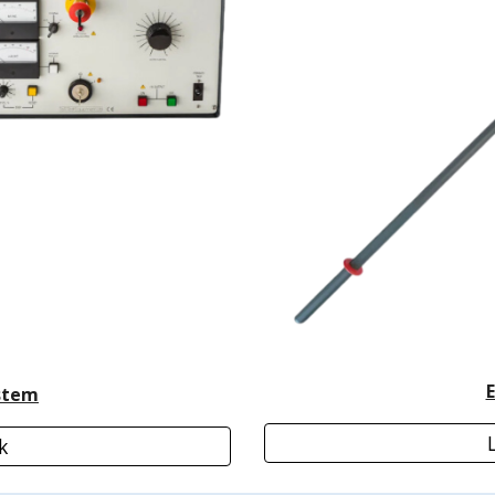
E
stem
k