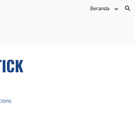
Beranda
ion
TICK
tions