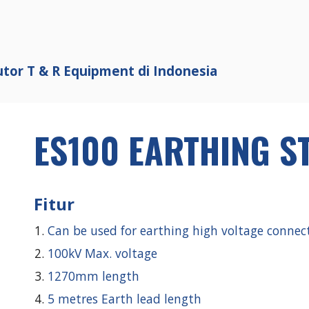
ip to main content
Skip to navigat
utor T & R Equipment di Indonesia
ES100 EARTHING S
Fitur
Can be used for earthing high voltage connec
100kV Max. voltage
1270mm length
5 metres Earth lead length