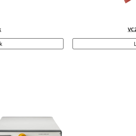
k
VC2
k