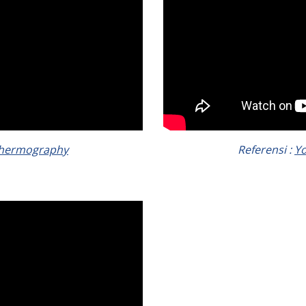
Thermography
Referensi :
Y