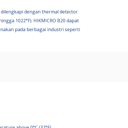
dilengkapi dengan thermal detector
F hingga 1022°F). HIKMICRO B
20
dapat
akan pada berbagai industri seperti
erature above 0°C (32°F)