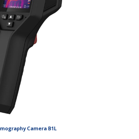
rmography Camera B
1L