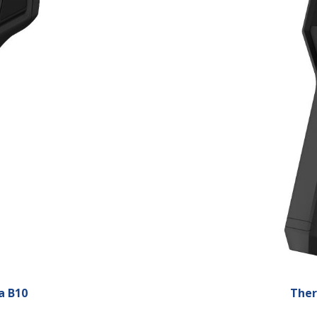
a B10
The