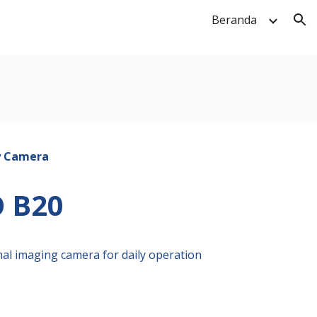
Beranda
ion
y Camera
O
B
20
al imaging camera for daily operation