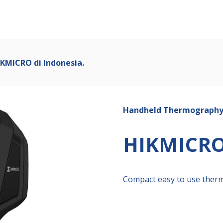
ip to main content
Skip to navigat
IKMICRO di Indonesia.
Handheld Thermograph
HIKMICR
Compact easy to use therm