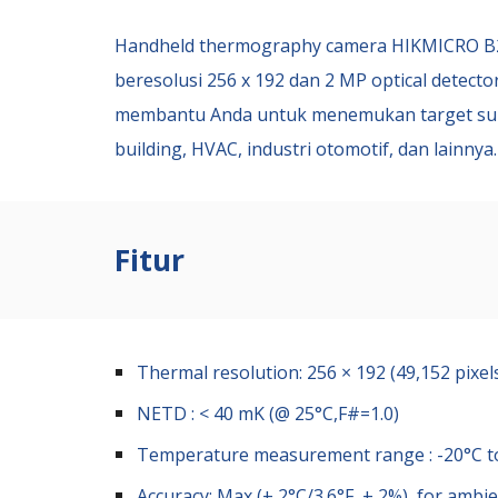
Handheld thermography camera HIKMICRO B
beresolusi 256 x 192 dan 2 MP optical detecto
membantu Anda untuk menemukan target suh
building, HVAC, industri otomotif, dan lainnya.
Fitur
Thermal resolution: 256 × 192 (49,152 pixel
NETD : < 40 mK (@ 25°C,F#=1.0)
Temperature measurement range : -20°C to 
Accuracy: Max (± 2°C/3.6°F, ± 2%), for ambi