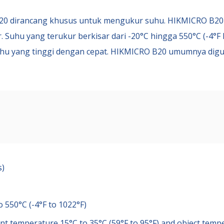
20
dirancang khusus untuk mengukur suhu. HIKMICRO B
20
r. Suhu yang terukur berkisar dari -20°C hingga 550°C (-4°
u yang tinggi dengan cepat. HIKMICRO B
20
umumnya digun
s)
550°C (-4°F to 1022°F)
ent temperature 15°C to 35°C (59°F to 95°F) and object temp