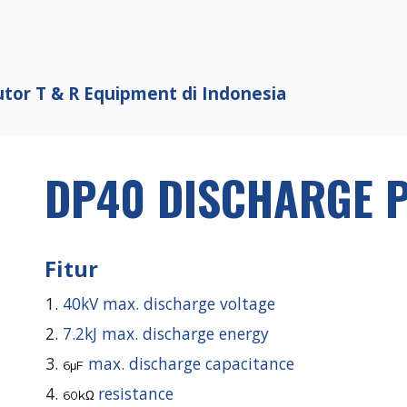
ip to main content
Skip to navigat
utor T & R Equipment di Indonesia
DP
4
0 DISCHARGE 
Fitur
4
0kV max. discharge voltage
7
.
2
kJ max. discharge energy
max. discharge capacitance
6
μF
resistance
6
0kΩ