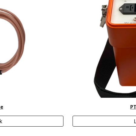
be
PT
k