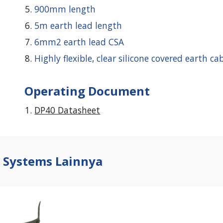
90
0mm length
5m earth lead length
6mm2 earth lead CSA
Highly flexible, clear silicone covered earth ca
Operating Document
DP
4
0 Datasheet
t Systems Lainnya