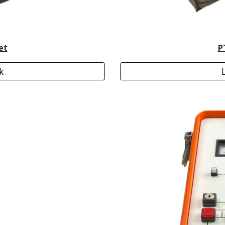
et
P
k