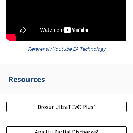
Referensi :
Youtube EA Technology
Resources
Brosur UltraTEV® Plus²
Apa Itu Partial Discharge?