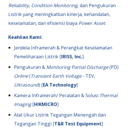
Reliability
,
Condition Monitoring
, dan Pengukuran
Listrik yang meningkatkan kinerja, kehandalan,
keselamatan, dan efisiensi biaya
Power Asset
.
Keahlian Kami:
Jendela Inframerah
& Perangkat Keselamatan
Pemeliharaan Listrik [
IRISS
,
Inc.
]
Pengukuran &
Monitoring Partial Discharge
(PD)
Online
(
Transient Earth Voltage
- TEV,
Ultrasound
) [
EA Technology
]
Kamera Inframerah/ Peralatan & Solusi
Thermal
Imaging
[
HIKMICRO
]
Alat Ukur Listrik Tegangan Menengah dan
Tegangan Tinggi [
T&R Test Equipment
]